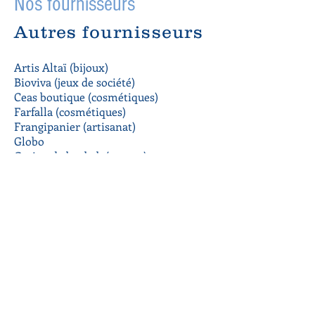
Nos fournisseurs
Autres fournisseurs
Artis Altaï (bijoux)
Bioviva (jeux de société)
Ceas boutique (cosmétiques)
Farfalla (cosmétiques)
Frangipanier (artisanat)
Globo
Graine de baobab (savons)
Mary & Martha (textiles)
Ousmane Ibrahim (bijoux touaregs)
Saldac
TourneRêve (alimentation)
Vagamondi (paillassons, papeterie)